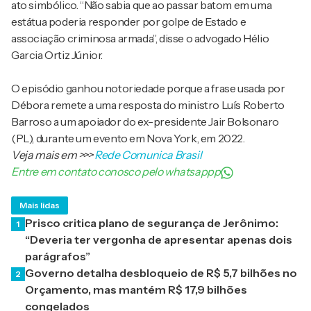
ato simbólico. “Não sabia que ao passar batom em uma
estátua poderia responder por golpe de Estado e
associação criminosa armada”, disse o advogado Hélio
Garcia Ortiz Júnior.
O episódio ganhou notoriedade porque a frase usada por
Débora remete a uma resposta do ministro Luís Roberto
Barroso a um apoiador do ex-presidente Jair Bolsonaro
(PL), durante um evento em Nova York, em 2022.
Veja mais em
>>>
Rede Comunica Brasil
Entre em contato conosco pelo whatsappp
Mais lidas
Prisco critica plano de segurança de Jerônimo:
1
“Deveria ter vergonha de apresentar apenas dois
parágrafos”
Governo detalha desbloqueio de R$ 5,7 bilhões no
2
Orçamento, mas mantém R$ 17,9 bilhões
congelados