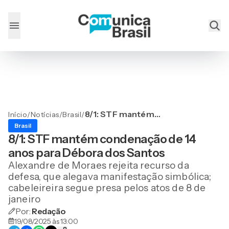
8/1: STF mantém
Início
/
Notícias
/
Brasil
/
condenação de 14 anos
Brasil
para Débora dos Santos
8/1: STF mantém condenação de 14
anos para Débora dos Santos
Alexandre de Moraes rejeita recurso da
defesa, que alegava manifestação simbólica;
cabeleireira segue presa pelos atos de 8 de
janeiro
Por:
Redação
19/08/2025 às 13:00