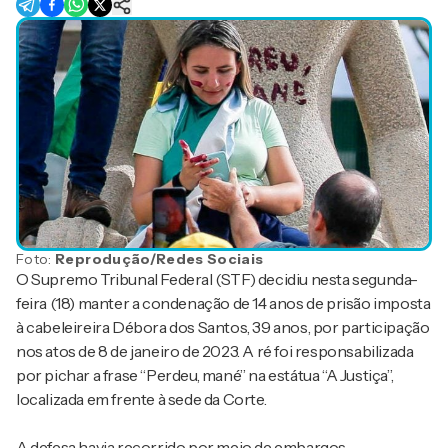
Foto:
Reprodução/Redes Sociais
O Supremo Tribunal Federal (STF) decidiu nesta segunda-
feira (18) manter a condenação de 14 anos de prisão imposta
à cabeleireira Débora dos Santos, 39 anos, por participação
nos atos de 8 de janeiro de 2023. A ré foi responsabilizada
por pichar a frase “Perdeu, mané” na estátua “A Justiça”,
localizada em frente à sede da Corte.
A defesa havia recorrido por meio de embargos