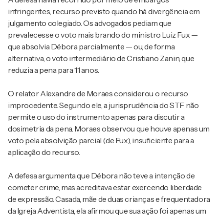
infringentes, recurso previsto quando há divergência em
julgamento colegiado. Os advogados pediam que
prevalecesse o voto mais brando do ministro Luiz Fux —
que absolvia Débora parcialmente — ou, de forma
alternativa, o voto intermediário de Cristiano Zanin, que
reduzia a pena para 11 anos.
O relator Alexandre de Moraes considerou o recurso
improcedente. Segundo ele, a jurisprudência do STF não
permite o uso do instrumento apenas para discutir a
dosimetria da pena. Moraes observou que houve apenas um
voto pela absolvição parcial (de Fux), insuficiente para a
aplicação do recurso.
A defesa argumenta que Débora não teve a intenção de
cometer crime, mas acreditava estar exercendo liberdade
de expressão. Casada, mãe de duas crianças e frequentadora
da Igreja Adventista, ela afirmou que sua ação foi apenas um