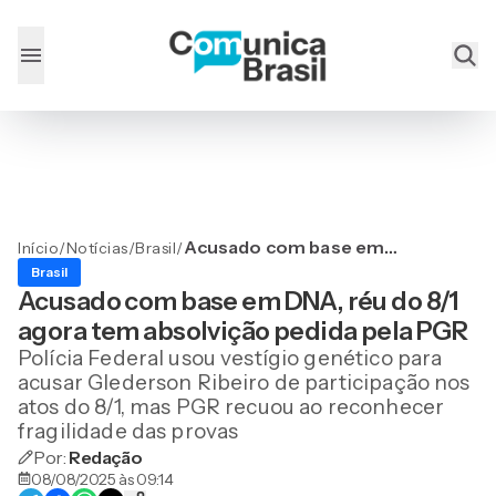
Acusado com base em
Início
/
Notícias
/
Brasil
/
DNA, réu do 8/1 agora tem
Brasil
absolvição pedida pela PGR
Acusado com base em DNA, réu do 8/1
agora tem absolvição pedida pela PGR
Polícia Federal usou vestígio genético para
acusar Glederson Ribeiro de participação nos
atos do 8/1, mas PGR recuou ao reconhecer
fragilidade das provas
Por:
Redação
08/08/2025 às 09:14