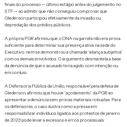
finais do processo — último estágio antes do julgamento no
STF — ao admitir que não conseguiu comprovar que
Glederson participou efetivamente da invasão ou
depredação dos prédios públicos.
A própria PGR afirmou que o DNA na garrafa não era prova
suficiente para determinar sua presença ativa na sede do
Executivo, nem se demonstrou a chamada “aliança subjetiva”
com os demais envolvidos. O argumento desmantela a base
da denúncia de que o acusado teria agido com intenção ou
em conluio.
A Defensoria Pública da União, responsável pela defesa de
Glederson, afirmou que houve “açodamento” da PGR ao
apresentar a denúncia sem provas materiais robustas. Para
os defensores, o caso ilustra como a pressa em
responsabilizar indivíduos ligados aos protestos de janeiro
de 2023 pode levar a excessos e erros processuais.