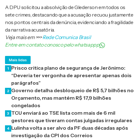
A DPU solicitou a absolvição de Glederson em todos os
sete crimes, destacando que a acusação recuou justamente
nos pontos centrais da denúncia, evidenciando a fragilidade
da narrativa acusatória.
Veja mais em
>>>
Rede Comunica Brasil
Entre em contato conosco pelo whatsappp
Mais lidas
Prisco critica plano de segurança de Jerônimo:
1
“Deveria ter vergonha de apresentar apenas dois
parágrafos”
Governo detalha desbloqueio de R$ 5,7 bilhões no
2
Orçamento, mas mantém R$ 17,9 bilhões
congelados
TCU enviará ao TSE lista com mais de 6 mil
3
gestores que tiveram contas julgadas irregulares
Lulinha volta a ser alvo da PF duas décadas após
4
investigação da CPI dos Correios