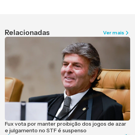
Relacionadas
Ver mais
F
r
Fux vota por manter proibição dos jogos de azar
e julgamento no STF é suspenso