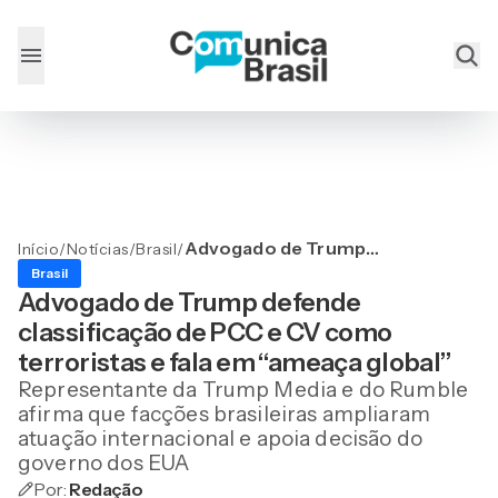
Advogado de Trump
Início
/
Notícias
/
Brasil
/
defende classificação de
Brasil
PCC e CV como terroristas
Advogado de Trump defende
e fala em “ameaça global”
classificação de PCC e CV como
terroristas e fala em “ameaça global”
Representante da Trump Media e do Rumble
afirma que facções brasileiras ampliaram
atuação internacional e apoia decisão do
governo dos EUA
Por:
Redação