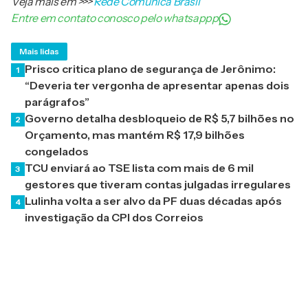
Veja mais em
>>>
Rede Comunica Brasil
Entre em contato conosco pelo whatsappp
Mais lidas
Prisco critica plano de segurança de Jerônimo:
1
“Deveria ter vergonha de apresentar apenas dois
parágrafos”
Governo detalha desbloqueio de R$ 5,7 bilhões no
2
Orçamento, mas mantém R$ 17,9 bilhões
congelados
TCU enviará ao TSE lista com mais de 6 mil
3
gestores que tiveram contas julgadas irregulares
Lulinha volta a ser alvo da PF duas décadas após
4
investigação da CPI dos Correios