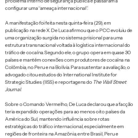
problema interno de segurança pública e passaram a
configurar uma “ameaça internacional”.
A manifestação foi feita nesta quinta-feira (29), em
publicação na rede X. De Luca afirmou que o PCC evoluiu de
uma organização surgida no sistema prisional para uma
estrutura transnacional voltada à logística internacional do
tráfico de cocaína. Segundo ele, o grupo opera em quase 30
países e mantém conexões com produtores de cocaína na
Colômbia, no Peru e na Bolívia. Para sustentar a avaliação, o
advogado citou estudos do International Institute for
Strategic Studies (IISS) e reportagens do
The Wall Street
Journal
.
Sobre o Comando Vermelho, De Luca declarou que a facção
teria expandido operações para ao menos oito países da
América do Sul, mantendo influência sobre rotas
estratégicas do tráfico internacional, especialmente em
regiões de fronteira na Amazônia, entre Brasil, Peru e