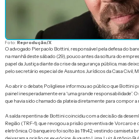
Foto:
Reprodução/X
O advogado Pierpaolo Bottini, responsável pela defesa do banq
na manhã deste sábado (29), pouco antes da soltura do empresár
papel da Justiça diante da crise da segurança pública, mas deixou
pelo secretário especial de Assuntos Jurídicos da Casa Civil, M
Ao abrir o debate, Poligliese informou ao público que Bottini p
painel inesperadamente era “uma grande responsabilidade”. O 
que havia sido chamado da plateia diretamente para compor a 
A saída repentina de Bottini coincidiu com a decisão da desem
Região (TRF-1), que revogou a prisão preventiva de Vorcaro e 
eletrônica. O banqueiro foi solto às 11h42, vestindo camiseta b
deixaram a prisão os ex-sócios Augusto Lima, Luiz Antônio Bull,