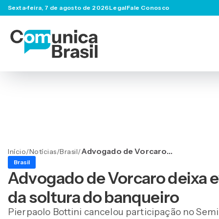
Sexta-feira, 7 de agosto de 2026
Legal
Fale Conosco
Advogado de Vorcaro
Início
/
Notícias
/
Brasil
/
deixa evento às pressas
Brasil
pouco antes da soltura do
Advogado de Vorcaro deixa e
banqueiro
da soltura do banqueiro
Pierpaolo Bottini cancelou participação no Semi