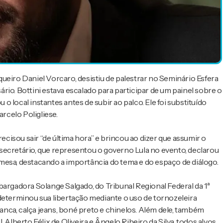
ueiro Daniel Vorcaro, desistiu de palestrar no Seminário Esfera
io. Bottini estava escalado para participar de um painel sobre o
 o local instantes antes de subir ao palco. Ele foi substituído
arcelo Poligliese.
recisou sair “de última hora” e brincou ao dizer que assumir o
secretário, que representou o governo Lula no evento, declarou
mesa, destacando a importância do tema e do espaço de diálogo.
bargadora Solange Salgado, do Tribunal Regional Federal da 1ª
determinou sua libertação mediante o uso de tornozeleira
ranca, calça jeans, boné preto e chinelos. Além dele, também
 Alberto Félix de Oliveira e Ângelo Ribeiro da Silva, todos alvos