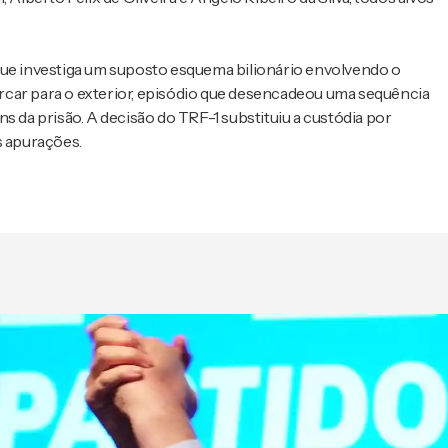
que investiga um suposto esquema bilionário envolvendo o
rcar para o exterior, episódio que desencadeou uma sequência
s da prisão. A decisão do TRF-1 substituiu a custódia por
s apurações.