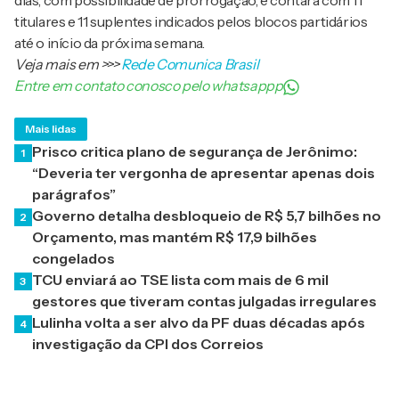
dias, com possibilidade de prorrogação, e contará com 11
titulares e 11 suplentes indicados pelos blocos partidários
até o início da próxima semana.
Veja mais em
>>>
Rede Comunica Brasil
Entre em contato conosco pelo whatsappp
Mais lidas
Prisco critica plano de segurança de Jerônimo:
1
“Deveria ter vergonha de apresentar apenas dois
parágrafos”
Governo detalha desbloqueio de R$ 5,7 bilhões no
2
Orçamento, mas mantém R$ 17,9 bilhões
congelados
TCU enviará ao TSE lista com mais de 6 mil
3
gestores que tiveram contas julgadas irregulares
Lulinha volta a ser alvo da PF duas décadas após
4
investigação da CPI dos Correios