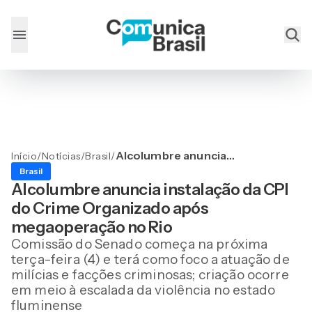
Alcolumbre anuncia
Início
/
Notícias
/
Brasil
/
instalação da CPI do Crime
Brasil
Organizado após
Alcolumbre anuncia instalação da CPI
megaoperação no Rio
do Crime Organizado após
megaoperação no Rio
Comissão do Senado começa na próxima
terça-feira (4) e terá como foco a atuação de
milícias e facções criminosas; criação ocorre
em meio à escalada da violência no estado
fluminense