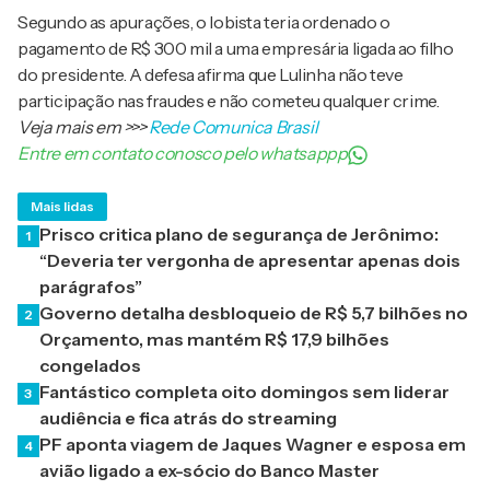
Segundo as apurações, o lobista teria ordenado o
pagamento de R$ 300 mil a uma empresária ligada ao filho
do presidente. A defesa afirma que Lulinha não teve
participação nas fraudes e não cometeu qualquer crime.
Veja mais em
>>>
Rede Comunica Brasil
Entre em contato conosco pelo whatsappp
Mais lidas
Prisco critica plano de segurança de Jerônimo:
1
“Deveria ter vergonha de apresentar apenas dois
parágrafos”
Governo detalha desbloqueio de R$ 5,7 bilhões no
2
Orçamento, mas mantém R$ 17,9 bilhões
congelados
Fantástico completa oito domingos sem liderar
3
audiência e fica atrás do streaming
PF aponta viagem de Jaques Wagner e esposa em
4
avião ligado a ex-sócio do Banco Master