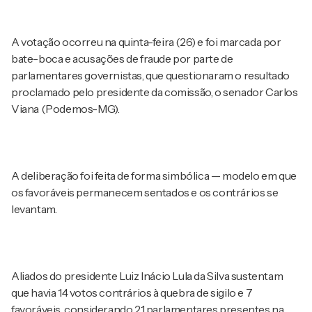
A votação ocorreu na quinta-feira (26) e foi marcada por
bate-boca e acusações de fraude por parte de
parlamentares governistas, que questionaram o resultado
proclamado pelo presidente da comissão, o senador Carlos
Viana (Podemos-MG).
A deliberação foi feita de forma simbólica — modelo em que
os favoráveis permanecem sentados e os contrários se
levantam.
Aliados do presidente Luiz Inácio Lula da Silva sustentam
que havia 14 votos contrários à quebra de sigilo e 7
favoráveis, considerando 21 parlamentares presentes na