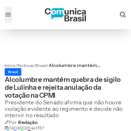
Alcolumbre mantém
Início
/
Notícias
/
Brasil
/
quebra de sigilo de Lulinha
Brasil
e rejeita anulação da
Alcolumbre mantém quebra de sigilo
votação na CPMI
de Lulinha e rejeita anulação da
votação na CPMI
Presidente do Senado afirma que não houve
violação evidente ao regimento e decide não
intervir no resultado
Por:
Redação
03/03/2026 às 17:57