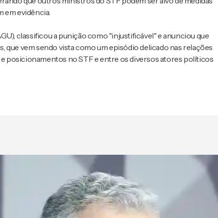
derando que outros ministros do STF podem ser alvo de medidas
m em evidência.
U), classificou a punição como "injustificável" e anunciou que
s, que vem sendo vista como um episódio delicado nas relações
s e posicionamentos no STF e entre os diversos atores políticos