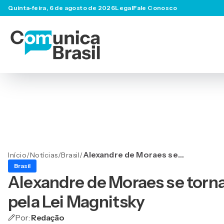
Quinta-feira, 6 de agosto de 2026
Legal
Fale Conosco
Alexandre de Moraes se
Início
/
Notícias
/
Brasil
/
torna o primeiro brasileiro
Brasil
punido pela Lei Magnitsky
Alexandre de Moraes se torna 
pela Lei Magnitsky
Por:
Redação