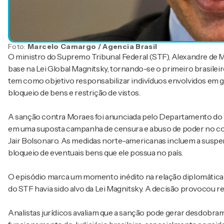
Foto:
Marcelo Camargo / Agencia Brasil
O ministro do Supremo Tribunal Federal (STF), Alexandre de 
base na Lei Global Magnitsky, tornando-se o primeiro brasileir
tem como objetivo responsabilizar indivíduos envolvidos em g
bloqueio de bens e restrição de vistos.
A sanção contra Moraes foi anunciada pelo Departamento do 
em uma suposta campanha de censura e abuso de poder no con
Jair Bolsonaro. As medidas norte-americanas incluem a suspe
bloqueio de eventuais bens que ele possua no país.
O episódio marca um momento inédito na relação diplomática 
do STF havia sido alvo da Lei Magnitsky. A decisão provocou re
Analistas jurídicos avaliam que a sanção pode gerar desdobra