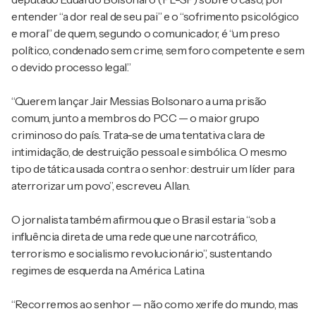
entender “a dor real de seu pai” e o “sofrimento psicológico
e moral” de quem, segundo o comunicador, é “um preso
político, condenado sem crime, sem foro competente e sem
o devido processo legal.”
“Querem lançar Jair Messias Bolsonaro a uma prisão
comum, junto a membros do PCC — o maior grupo
criminoso do país. Trata-se de uma tentativa clara de
intimidação, de destruição pessoal e simbólica. O mesmo
tipo de tática usada contra o senhor: destruir um líder para
aterrorizar um povo”, escreveu Allan.
O jornalista também afirmou que o Brasil estaria “sob a
influência direta de uma rede que une narcotráfico,
terrorismo e socialismo revolucionário”, sustentando
regimes de esquerda na América Latina.
“Recorremos ao senhor — não como xerife do mundo, mas