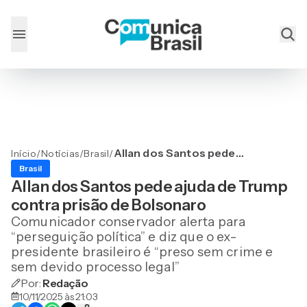
Allan dos Santos pede
Início
/
Notícias
/
Brasil
/
ajuda de Trump contra
Brasil
prisão de Bolsonaro
Allan dos Santos pede ajuda de Trump
contra prisão de Bolsonaro
Comunicador conservador alerta para
“perseguição política” e diz que o ex-
presidente brasileiro é “preso sem crime e
sem devido processo legal”
Por:
Redação
10/11/2025 às 21:03