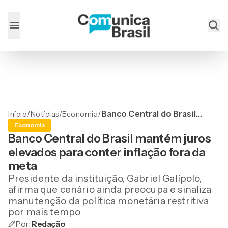
Banco Central do Brasil
Início
/
Notícias
/
Economia
/
mantém juros elevados
Economia
para conter inflação fora
Banco Central do Brasil mantém juros
da meta
elevados para conter inflação fora da
meta
Presidente da instituição, Gabriel Galípolo,
afirma que cenário ainda preocupa e sinaliza
manutenção da política monetária restritiva
por mais tempo
Por:
Redação