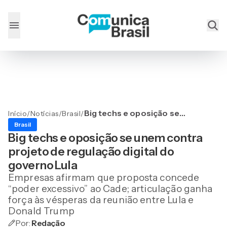
Big techs e oposição se
Início
/
Notícias
/
Brasil
/
unem contra projeto de
Brasil
regulação digital do
Big techs e oposição se unem contra
governo Lula
projeto de regulação digital do
governo Lula
Empresas afirmam que proposta concede
“poder excessivo” ao Cade; articulação ganha
força às vésperas da reunião entre Lula e
Donald Trump
Por:
Redação