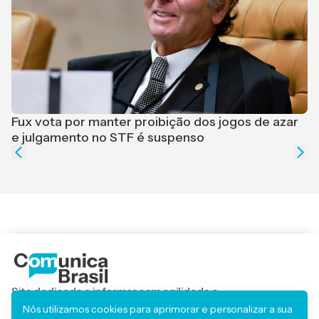
F
r
Fux vota por manter proibição dos jogos de azar
e julgamento no STF é suspenso
Site dedicado a informar com agilidade e
responsabilidade, trazendo os principais acontecimentos
Nós utilizamos cookies para aprimorar e personalizar a sua
locais, regionais e nacionais.