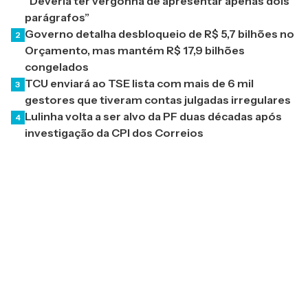
“Deveria ter vergonha de apresentar apenas dois
parágrafos”
Governo detalha desbloqueio de R$ 5,7 bilhões no
2
Orçamento, mas mantém R$ 17,9 bilhões
congelados
TCU enviará ao TSE lista com mais de 6 mil
3
gestores que tiveram contas julgadas irregulares
Lulinha volta a ser alvo da PF duas décadas após
4
investigação da CPI dos Correios