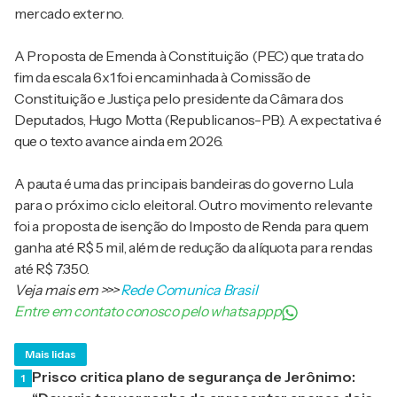
mercado externo.
A Proposta de Emenda à Constituição (PEC) que trata do
fim da escala 6x1 foi encaminhada à Comissão de
Constituição e Justiça pelo presidente da
Câmara dos
Deputados
,
Hugo Motta
(Republicanos-PB). A expectativa é
que o texto avance ainda em 2026.
A pauta é uma das principais bandeiras do governo Lula
para o próximo ciclo eleitoral. Outro movimento relevante
foi a proposta de isenção do Imposto de Renda para quem
ganha até R$ 5 mil, além de redução da alíquota para rendas
até R$ 7.350.
Veja mais em
>>>
Rede Comunica Brasil
Entre em contato conosco pelo whatsappp
Mais lidas
Prisco critica plano de segurança de Jerônimo:
1