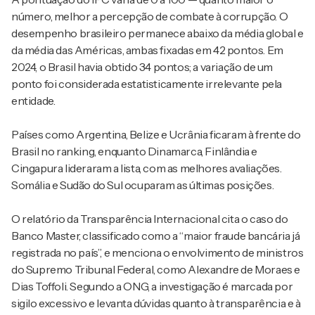
número, melhor a percepção de combate à corrupção. O
desempenho brasileiro permanece abaixo da média global e
da média das Américas, ambas fixadas em 42 pontos. Em
2024, o Brasil havia obtido 34 pontos; a variação de um
ponto foi considerada estatisticamente irrelevante pela
entidade.
Países como Argentina, Belize e Ucrânia ficaram à frente do
Brasil no ranking, enquanto Dinamarca, Finlândia e
Cingapura lideraram a lista, com as melhores avaliações.
Somália e Sudão do Sul ocuparam as últimas posições.
O relatório da Transparência Internacional cita o caso do
Banco Master, classificado como a “maior fraude bancária já
registrada no país”, e menciona o envolvimento de ministros
do
Supremo Tribunal Federal
, como
Alexandre de Moraes
e
Dias Toffoli
. Segundo a ONG, a investigação é marcada por
sigilo excessivo e levanta dúvidas quanto à transparência e à