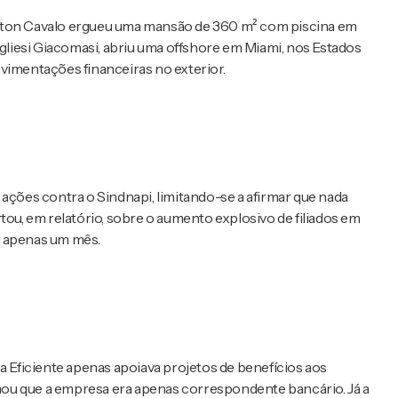
ilton Cavalo ergueu uma mansão de 360 m² com piscina em
ugliesi Giacomasi, abriu uma offshore em Miami, nos Estados
vimentações financeiras no exterior.
 ações contra o Sindnapi, limitando-se a afirmar que nada
tou, em relatório, sobre o aumento explosivo de filiados em
m apenas um mês.
a Eficiente apenas apoiava projetos de benefícios aos
ou que a empresa era apenas correspondente bancário. Já a