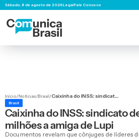
Sábado, 8 de agosto de 2026
Legal
Fale Conosco
Caixinha do INSS: sindicato
Início
/
Notícias
/
Brasil
/
de irmão de Lula repassou
Brasil
milhões a amiga de Lupi
Caixinha do INSS: sindicato d
milhões a amiga de Lupi
Documentos revelam que cônjuges de líderes do