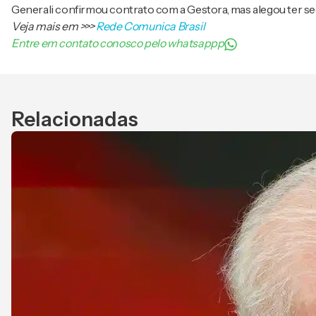
Generali confirmou contrato com a Gestora, mas alegou ter se
Veja mais em
>>>
Rede Comunica Brasil
Entre em contato conosco pelo whatsappp
Relacionadas