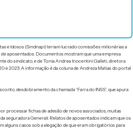
as e Idosos (Sindnapi) teriam lucrado comissões milionárias a
INSS de aposentados. Documentos mostram que uma empresa
nte do sindicato, e de Tonia Andrea Inocentini Galleti, diretora
020 e 2023. A informação é da coluna de Andreza Matias do portal
esconto, desdobramento da chamada “Farra do INSS”, que apura
 por processar fichas de adesão de novos associados, muitas
da seguradora Generali. Relatos de aposentados indicam que os
em alguns casos sob a alegação de que eram obrigatórios para