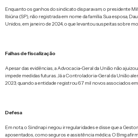
Enquanto os ganhos do sindicato disparavam, o presidente M
Ibiúna (SP), não registrada em nome da família. Sua esposa, Da
Unidos, em janeiro de 2024, o que levantou suspeitas sobre mo
Falhas de fiscalização
Apesar das evidências, a Advocacia-Geral da União não ajuizou
impede medidas futuras. Já a Controladoria-Geral da União aler
2023, quando a entidade registrou 67 mil novos associados e
Defesa
Em nota, o Sindnapi negou irregularidades e disse que a Gestor
aposentados, como seguros e assistência médica. O Bmg afirm