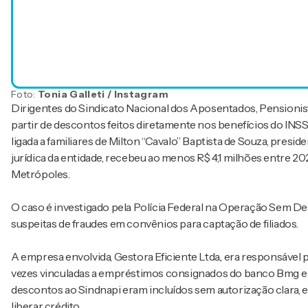
Foto:
Tonia Galleti / Instagram
Dirigentes do Sindicato Nacional dos Aposentados, Pensionist
partir de descontos feitos diretamente nos benefícios do 
ligada a familiares de Milton “Cavalo” Baptista de Souza, preside
jurídica da entidade, recebeu ao menos R$ 4,1 milhões entre 2
Metrópoles.
O caso é investigado pela Polícia Federal na Operação Sem D
suspeitas de fraudes em convênios para captação de filiados.
A empresa envolvida, Gestora Eficiente Ltda., era responsável
vezes vinculadas a empréstimos consignados do banco Bmg e 
descontos ao Sindnapi eram incluídos sem autorização clara, 
liberar crédito.