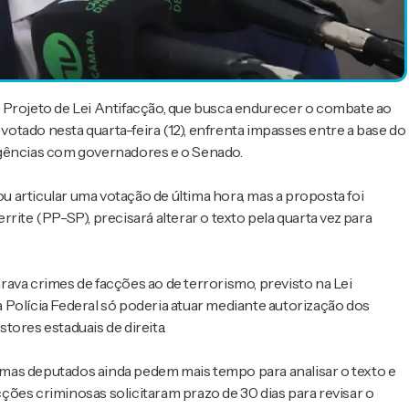
 Projeto de Lei Antifacção, que busca endurecer o combate ao
 votado nesta quarta-feira (12), enfrenta impasses entre a base do
rgências com governadores e o Senado.
 articular uma votação de última hora, mas a proposta foi
rite (PP-SP), precisará alterar o texto pela quarta vez para
ava crimes de facções ao de terrorismo, previsto na Lei
 Polícia Federal só poderia atuar mediante autorização dos
tores estaduais de direita.
e, mas deputados ainda pedem mais tempo para analisar o texto e
ões criminosas solicitaram prazo de 30 dias para revisar o