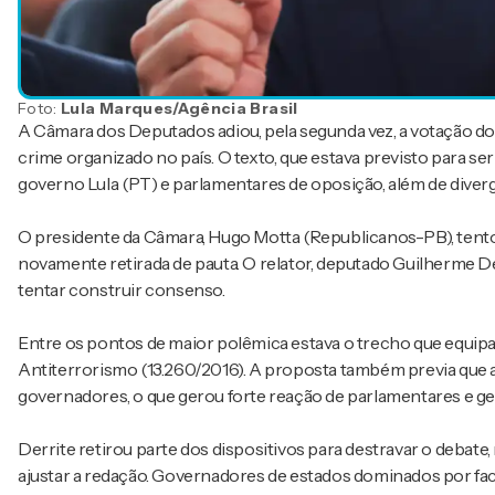
Foto:
Lula Marques/Agência Brasil
A Câmara dos Deputados adiou, pela segunda vez, a votação do
crime organizado no país. O texto, que estava previsto para ser
governo Lula (PT) e parlamentares de oposição, além de dive
O presidente da Câmara, Hugo Motta (Republicanos-PB), tentou
novamente retirada de pauta. O relator, deputado Guilherme Der
tentar construir consenso.
Entre os pontos de maior polêmica estava o trecho que equipar
Antiterrorismo (13.260/2016). A proposta também previa que a
governadores, o que gerou forte reação de parlamentares e ges
Derrite retirou parte dos dispositivos para destravar o debat
ajustar a redação. Governadores de estados dominados por facç