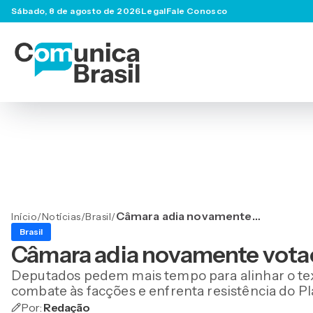
Sábado, 8 de agosto de 2026
Legal
Fale Conosco
Câmara adia novamente
Início
/
Notícias
/
Brasil
/
votação do PL Antifacção
Brasil
Câmara adia novamente vota
Deputados pedem mais tempo para alinhar o te
combate às facções e enfrenta resistência do Pl
Por:
Redação