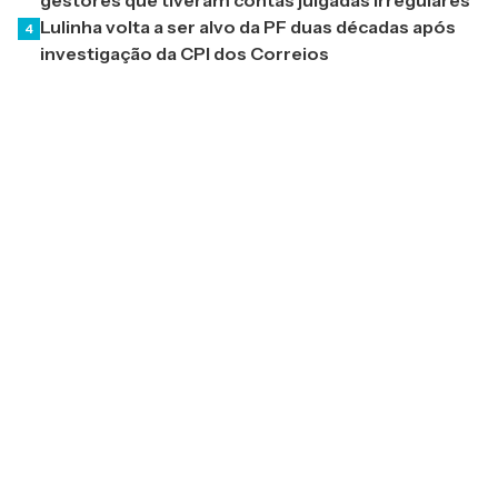
gestores que tiveram contas julgadas irregulares
Lulinha volta a ser alvo da PF duas décadas após
4
investigação da CPI dos Correios