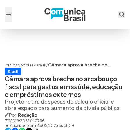
Câmara aprova brecha no
Início
/
Notícias
/
Brasil
/
arcabouço fiscal para
Brasil
gastos em saúde,
Câmara aprova brecha no arcabouço
educação e empréstimos
fiscal para gastos em saúde, educação
externos
e empréstimos externos
Projeto retira despesas do cálculo oficial e
abre espaço para aumento da dívida pública
Por:
Redação
25/09/2025 às 07:56
●
Atualizado em
25/09/2025 às 08:39