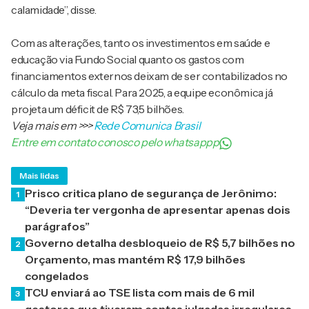
calamidade”, disse.
Com as alterações, tanto os investimentos em saúde e
educação via Fundo Social quanto os gastos com
financiamentos externos deixam de ser contabilizados no
cálculo da meta fiscal. Para 2025, a equipe econômica já
projeta um déficit de R$ 73,5 bilhões.
Veja mais em
>>>
Rede Comunica Brasil
Entre em contato conosco pelo whatsappp
Mais lidas
Prisco critica plano de segurança de Jerônimo:
1
“Deveria ter vergonha de apresentar apenas dois
parágrafos”
Governo detalha desbloqueio de R$ 5,7 bilhões no
2
Orçamento, mas mantém R$ 17,9 bilhões
congelados
TCU enviará ao TSE lista com mais de 6 mil
3