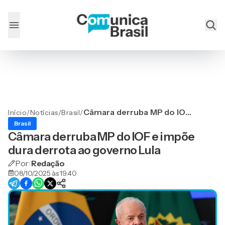
Câmara derruba MP do IOF
Início
/
Notícias
/
Brasil
/
e impõe dura derrota ao
Brasil
governo Lula
Câmara derruba MP do IOF e impõe
dura derrota ao governo Lula
Por:
Redação
08/10/2025 às 19:40