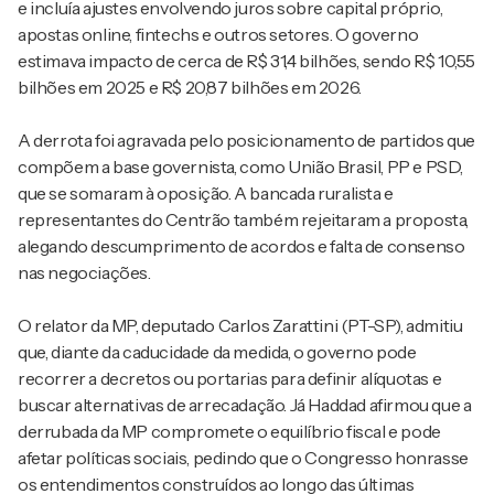
e incluía ajustes envolvendo juros sobre capital próprio,
apostas online, fintechs e outros setores. O governo
estimava impacto de cerca de R$ 31,4 bilhões, sendo R$ 10,55
bilhões em 2025 e R$ 20,87 bilhões em 2026.
A derrota foi agravada pelo posicionamento de partidos que
compõem a base governista, como União Brasil, PP e PSD,
que se somaram à oposição. A bancada ruralista e
representantes do Centrão também rejeitaram a proposta,
alegando descumprimento de acordos e falta de consenso
nas negociações.
O relator da MP, deputado Carlos Zarattini (PT-SP), admitiu
que, diante da caducidade da medida, o governo pode
recorrer a decretos ou portarias para definir alíquotas e
buscar alternativas de arrecadação. Já Haddad afirmou que a
derrubada da MP compromete o equilíbrio fiscal e pode
afetar políticas sociais, pedindo que o Congresso honrasse
os entendimentos construídos ao longo das últimas