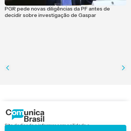
PGR pede novas diligências da PF antes de
L
decidir sobre investigação de Gaspar
p
Site dedicado a informar com agilidade e
responsabilidade, trazendo os principais acontecimentos