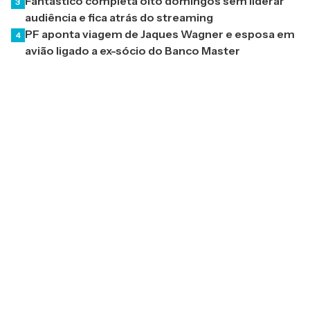
Fantástico completa oito domingos sem liderar
3
audiência e fica atrás do streaming
PF aponta viagem de Jaques Wagner e esposa em
4
avião ligado a ex-sócio do Banco Master