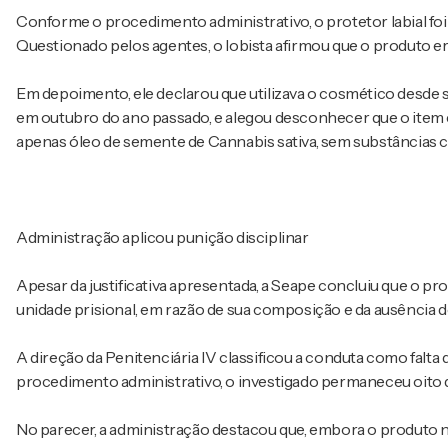
Conforme o procedimento administrativo, o protetor labial fo
Questionado pelos agentes, o lobista afirmou que o produto er
Em depoimento, ele declarou que utilizava o cosmético desde s
em outubro do ano passado, e alegou desconhecer que o item e
apenas óleo de semente de Cannabis sativa, sem substâncias 
Administração aplicou punição disciplinar
Apesar da justificativa apresentada, a Seape concluiu que o pr
unidade prisional, em razão de sua composição e da ausência d
A direção da Penitenciária IV classificou a conduta como falta
procedimento administrativo, o investigado permaneceu oito 
No parecer, a administração destacou que, embora o produto 