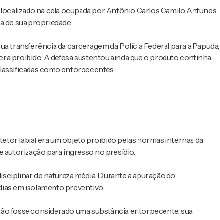
i localizado na cela ocupada por Antônio Carlos Camilo Antunes.
a de sua propriedade.
ua transferência da carceragem da Polícia Federal para a Papuda,
ra proibido. A defesa sustentou ainda que o produto continha
classificadas como entorpecentes.
otetor labial era um objeto proibido pelas normas internas da
e autorização para ingresso no presídio.
 disciplinar de natureza média. Durante a apuração do
dias em isolamento preventivo.
não fosse considerado uma substância entorpecente, sua