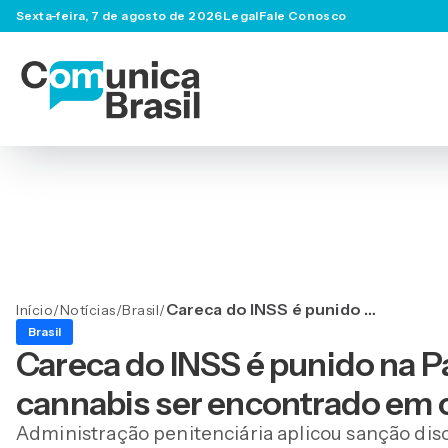
Sexta-feira, 7 de agosto de 2026
Legal
Fale Conosco
Careca do INSS é punido na
Início
/
Notícias
/
Brasil
/
Papuda após protetor
Brasil
labial de cannabis ser
Careca do INSS é punido na P
encontrado em cela
cannabis ser encontrado em 
Administração penitenciária aplicou sanção disc