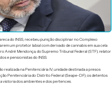
reca do INSS, recebeu punição disciplinar no Complexo
arem um protetor labial com derivado de cannabis em sua cela
stro André Mendonça, do Supremo Tribunal Federal (STF), relator
dos e pensionistas do INSS.
o realizada na Penitenciária IV, unidade destinada a presos
ção Penitenciária do Distrito Federal (Seape-DF), os detentos
 a vistoria dos ambientes e dos pertences.