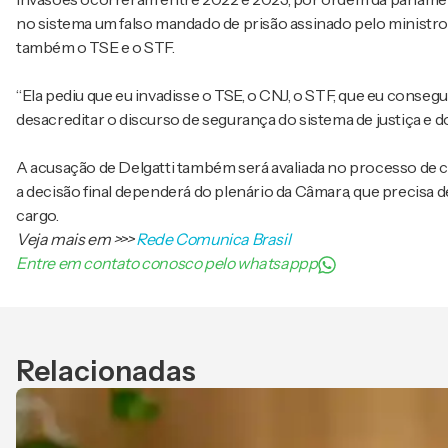
no sistema um falso mandado de prisão assinado pelo ministro 
também o TSE e o STF.
“Ela pediu que eu invadisse o TSE, o CNJ, o STF, que eu consegu
desacreditar o discurso de segurança do sistema de justiça e do
A acusação de Delgatti também será avaliada no processo de c
a decisão final dependerá do plenário da Câmara, que precisa d
cargo.
Veja mais em
>>>
Rede Comunica Brasil
Entre em contato conosco pelo whatsappp
Relacionadas