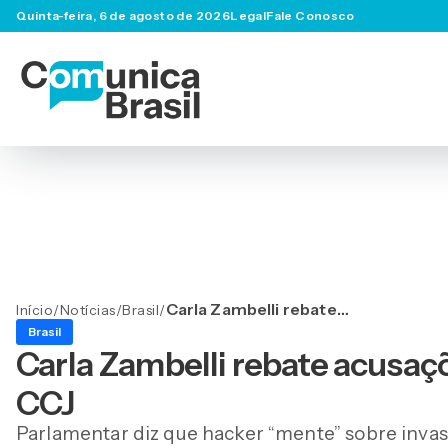
Quinta-feira, 6 de agosto de 2026
Legal
Fale Conosco
Carla Zambelli rebate
Início
/
Notícias
/
Brasil
/
acusações de Delgatti em
Brasil
sessão da CCJ
Carla Zambelli rebate acusaç
CCJ
Parlamentar diz que hacker “mente” sobre inva