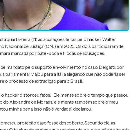
ta quarta-feira (11) as acusações feitas pelo hacker Walter
ho Nacional de Justiça (CNJ) em 2023. Os dois participaram de
âmara marcada por bate-boca e trocas de acusações.
a de mandato pelo suposto envolvimento no caso. Delgatti, por
a parlamentar viajou para a Itália alegando que não poderia ser
re o processo de extradição para o Brasil.
 o hacker distorceu fatos. “Ele mente sobre o tempo que passou
são do Alexandre de Moraes, ele mente também sobre o meu
ou minha pena. Isso não é verdade”, declarou.
prometeu proteção caso fosse descoberto. Segundo ele, as
r. O hacker disse ainda que recebeu dela a instrução de inserir