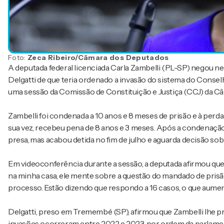
Foto:
Zeca Ribeiro/Câmara dos Deputados
A deputada federal licenciada Carla Zambelli (PL-SP) negou nes
Delgatti de que teria ordenado a invasão do sistema do Consel
uma sessão da Comissão de Constituição e Justiça (CCJ) da C
Zambelli foi condenada a 10 anos e 8 meses de prisão e à perd
sua vez, recebeu pena de 8 anos e 3 meses. Após a condenação, 
presa, mas acabou detida no fim de julho e aguarda decisão sob
Em videoconferência durante a sessão, a deputada afirmou que
na minha casa, ele mente sobre a questão do mandado de pri
processo. Estão dizendo que respondo a 16 casos, o que aument
Delgatti, preso em Tremembé (SP), afirmou que Zambelli lhe 
invasões ocorreram entre 2022 e 2023, por ordem da parlamenta