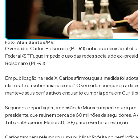
Foto:
Alan Santos/PR
O vereador Carlos Bolsonaro (PL-RJ) criticou a decisão atrib
Federal (STF), que impede o uso das redes sociais do ex-pres
Bolsonaro (PL-RJ).
Em publicação na rede X, Carlos afirmou que a medida foi adot
eleitoral e da soberania nacional". O vereador comparou a deci
manteve seus perfis ativos enquanto cumpria pena em Curitiba
Segundo a reportagem, a decisão de Moraes impede que a pré-c
presidente, que reúnem cerca de 60 milhões de seguidores. A
Tribunal Superior Eleitoral (TSE) para reverter a restrição.
Carlos também relembrou uma publicação feita no perfil oficia