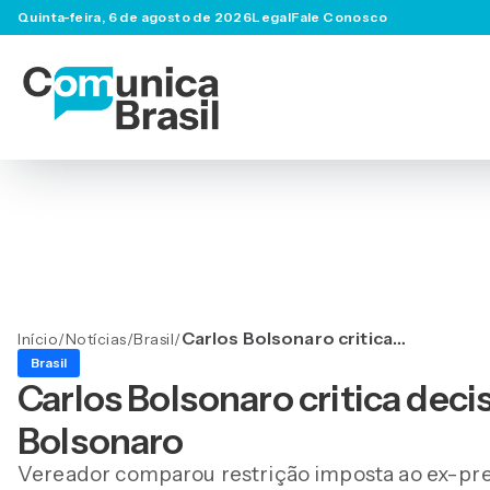
Quinta-feira, 6 de agosto de 2026
Legal
Fale Conosco
Carlos Bolsonaro critica
Início
/
Notícias
/
Brasil
/
decisão sobre uso das
Brasil
redes de Jair Bolsonaro
Carlos Bolsonaro critica deci
Bolsonaro
Vereador comparou restrição imposta ao ex-pre