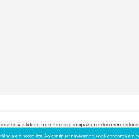
 responsabilidade, trazendo os principais acontecimentos locai
eriência em nosso site. Ao continuar navegando, você concorda em con