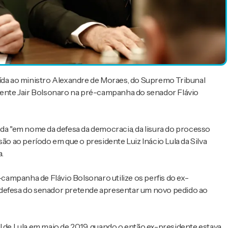
uída ao ministro Alexandre de Moraes, do Supremo Tribunal
idente Jair Bolsonaro na pré-campanha do senador Flávio
ada "em nome da defesa da democracia, da lisura do processo
são ao período em que o presidente Luiz Inácio Lula da Silva
.
ampanha de Flávio Bolsonaro utilize os perfis do ex-
 defesa do senador pretende apresentar um novo pedido ao
l de Lula em maio de 2019, quando o então ex-presidente estava