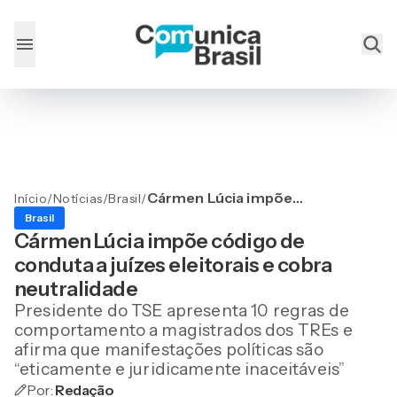
Cármen Lúcia impõe
Início
/
Notícias
/
Brasil
/
código de conduta a juízes
Brasil
eleitorais e cobra
Cármen Lúcia impõe código de
neutralidade
conduta a juízes eleitorais e cobra
neutralidade
Presidente do TSE apresenta 10 regras de
comportamento a magistrados dos TREs e
afirma que manifestações políticas são
“eticamente e juridicamente inaceitáveis”
Por:
Redação