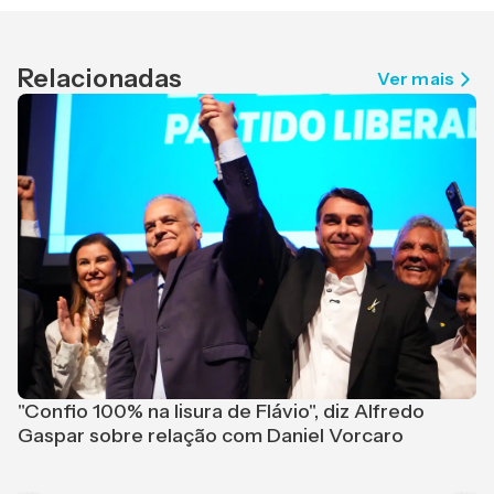
Relacionadas
Ver mais
M
r
"Confio 100% na lisura de Flávio", diz Alfredo
Gaspar sobre relação com Daniel Vorcaro