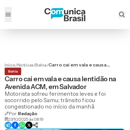
Carro cai em vala e causa
Início
/
Notícias
/
Bahia
/
lentidão na Avenida ACM,
Bahia
em Salvador
Carro cai em vala e causa lentidão na
Avenida ACM, em Salvador
Motorista sofreu ferimentos leves e foi
socorrido pelo Samu; trânsito ficou
congestionado no início da manhã
Por:
Redação
23/10/2025 às 08:19