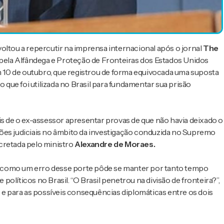
oltou a repercutir na imprensa internacional após o jornal
The
 pela Alfândega e Proteção de Fronteiras dos Estados Unidos
10 de outubro, que registrou de forma equivocada uma suposta
ue foi utilizada no Brasil para fundamentar sua prisão
is de o ex-assessor apresentar provas de que não havia deixado o
cisões judiciais no âmbito da investigação conduzida no Supremo
decretada pelo ministro
Alexandre de Moraes.
 como um erro desse porte pôde se manter por tanto tempo
olíticos no Brasil. “O Brasil penetrou na divisão de fronteira?”,
o e para as possíveis consequências diplomáticas entre os dois