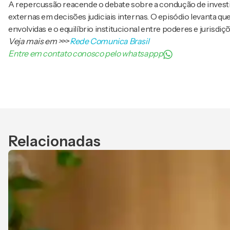
A repercussão reacende o debate sobre a condução de investig
externas em decisões judiciais internas. O episódio levanta 
envolvidas e o equilíbrio institucional entre poderes e jurisdiçõ
Veja mais em
>>>
Rede Comunica Brasil
Entre em contato conosco pelo whatsappp
Relacionadas