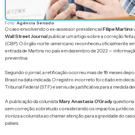
Foto:
Agência Senado
O caso envolvendo o ex-assessor presidencial
Filipe Martins
v
Wall Street Journal
publicar um artigo sobre a correção feita
(CBP). O órgão norte-americano reconheceu oficialmente, em 
entrada de Martins no país em dezembro de 2022 — informação q
preventiva.
Segundo o jornal, a retificação ocorreu mais de 18 meses depo
Brasil na data indicada. O registro incorreto foi citado em de
Tribunal Federal (STF) e serviu de justificativa para a medida 
A publicação da colunista
Mary Anastasia O’Grady
questiona
sem correção, sobretudo considerando os impactos jurídicos e p
ironiza a colunista ao chamar atenção para a gravidade do cas
países.