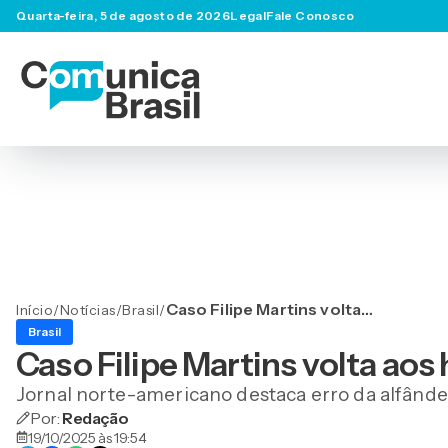
Quarta-feira, 5 de agosto de 2026
Legal
Fale Conosco
Caso Filipe Martins volta
Início
/
Notícias
/
Brasil
/
aos holofotes
Brasil
internacionais
Caso Filipe Martins volta aos
Jornal norte-americano destaca erro da alfând
Por:
Redação
19/10/2025 às 19:54