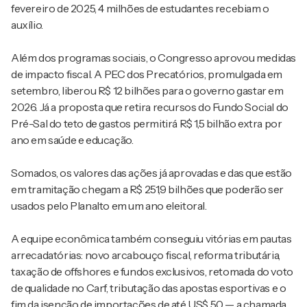
fevereiro de 2025, 4 milhões de estudantes recebiam o
auxílio.
Além dos programas sociais, o Congresso aprovou medidas
de impacto fiscal. A PEC dos Precatórios, promulgada em
setembro, liberou R$ 12 bilhões para o governo gastar em
2026. Já a proposta que retira recursos do Fundo Social do
Pré-Sal do teto de gastos permitirá R$ 1,5 bilhão extra por
ano em saúde e educação.
Somados, os valores das ações já aprovadas e das que estão
em tramitação chegam a R$ 251,9 bilhões que poderão ser
usados pelo Planalto em um ano eleitoral.
A equipe econômica também conseguiu vitórias em pautas
arrecadatórias: novo arcabouço fiscal, reforma tributária,
taxação de offshores e fundos exclusivos, retomada do voto
de qualidade no Carf, tributação das apostas esportivas e o
fim da isenção de importações de até US$ 50 — a chamada