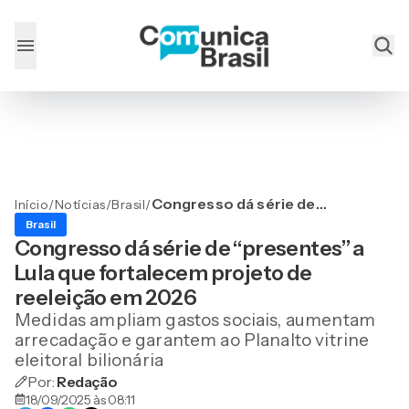
Congresso dá série de
Início
/
Notícias
/
Brasil
/
“presentes” a Lula que
Brasil
fortalecem projeto de
Congresso dá série de “presentes” a
reeleição em 2026
Lula que fortalecem projeto de
reeleição em 2026
Medidas ampliam gastos sociais, aumentam
arrecadação e garantem ao Planalto vitrine
eleitoral bilionária
Por:
Redação
18/09/2025 às 08:11