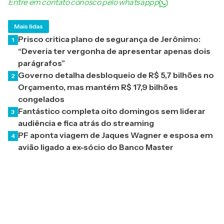
Entre em contato conosco pelo whatsappp
Mais lidas
Prisco critica plano de segurança de Jerônimo:
1
“Deveria ter vergonha de apresentar apenas dois
parágrafos”
Governo detalha desbloqueio de R$ 5,7 bilhões no
2
Orçamento, mas mantém R$ 17,9 bilhões
congelados
Fantástico completa oito domingos sem liderar
3
audiência e fica atrás do streaming
PF aponta viagem de Jaques Wagner e esposa em
4
avião ligado a ex-sócio do Banco Master