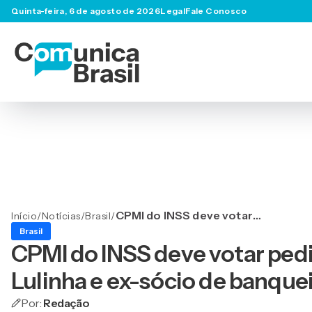
Quinta-feira, 6 de agosto de 2026
Legal
Fale Conosco
CPMI do INSS deve votar
Início
/
Notícias
/
Brasil
/
pedido de quebra de sigilos
Brasil
de Lulinha e ex-sócio de
CPMI do INSS deve votar pedi
banqueiro ligado ao Banco
Master
Lulinha e ex-sócio de banque
Por:
Redação