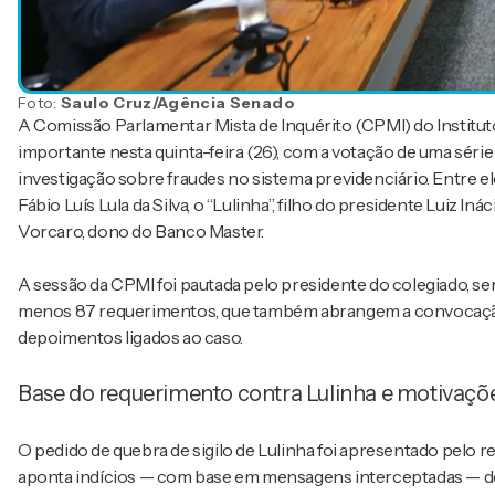
Foto:
Saulo Cruz/Agência Senado
A Comissão Parlamentar Mista de Inquérito (CPMI) do Institu
importante nesta quinta-feira (26), com a votação de uma sér
investigação sobre fraudes no sistema previdenciário. Entre ele
Fábio Luís Lula da Silva, o “Lulinha”, filho do presidente Luiz In
Vorcaro, dono do Banco Master.
A sessão da CPMI foi pautada pelo presidente do colegiado, se
menos 87 requerimentos, que também abrangem a convocação d
depoimentos ligados ao caso.
Base do requerimento contra Lulinha e motivaçõ
O pedido de quebra de sigilo de Lulinha foi apresentado pelo 
aponta indícios — com base em mensagens interceptadas — de q