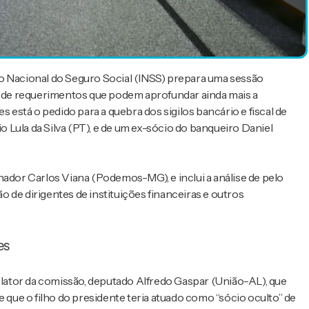
to Nacional do Seguro Social (INSS) prepara uma sessão
ie de requerimentos que podem aprofundar ainda mais a
s está o pedido para a quebra dos sigilos bancário e fiscal de
ácio Lula da Silva (PT), e de um ex-sócio do banqueiro Daniel
nador Carlos Viana (Podemos-MG), e inclui a análise de pelo
e dirigentes de instituições financeiras e outros
es
relator da comissão, deputado Alfredo Gaspar (União-AL), que
ue o filho do presidente teria atuado como “sócio oculto” de