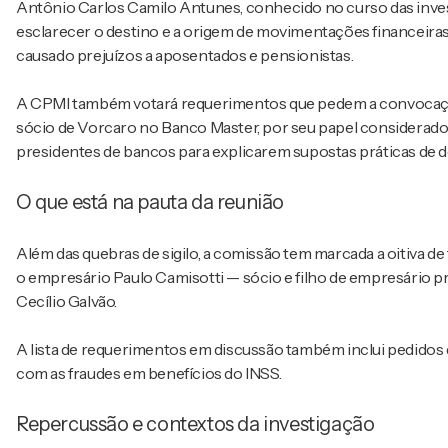
Antônio Carlos Camilo Antunes, conhecido no curso das inve
esclarecer o destino e a origem de movimentações financeiras
causado prejuízos a aposentados e pensionistas.
A CPMI também votará requerimentos que pedem a convocação 
sócio de Vorcaro no Banco Master, por seu papel considerado 
presidentes de bancos para explicarem supostas práticas de d
O que está na pauta da reunião
Além das quebras de sigilo, a comissão tem marcada a oitiva de
o empresário Paulo Camisotti — sócio e filho de empresário
Cecílio Galvão.
A lista de requerimentos em discussão também inclui pedidos 
com as fraudes em benefícios do INSS.
Repercussão e contextos da investigação