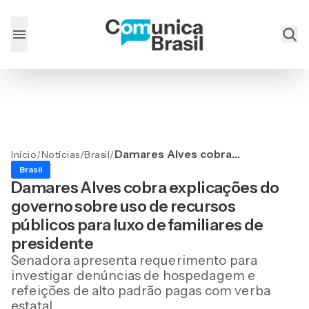
Damares Alves cobra
Início
/
Notícias
/
Brasil
/
explicações do governo
Brasil
sobre uso de recursos
Damares Alves cobra explicações do
públicos para luxo de
governo sobre uso de recursos
familiares de presidente
públicos para luxo de familiares de
presidente
Senadora apresenta requerimento para
investigar denúncias de hospedagem e
refeições de alto padrão pagas com verba
estatal