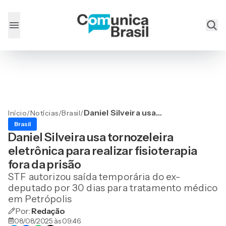
Daniel Silveira usa
Início
/
Notícias
/
Brasil
/
tornozeleira eletrônica
Brasil
para realizar fisioterapia
Daniel Silveira usa tornozeleira
fora da prisão
eletrônica para realizar fisioterapia
fora da prisão
STF autorizou saída temporária do ex-
deputado por 30 dias para tratamento médico
em Petrópolis
Por:
Redação
08/08/2025 às 09:46