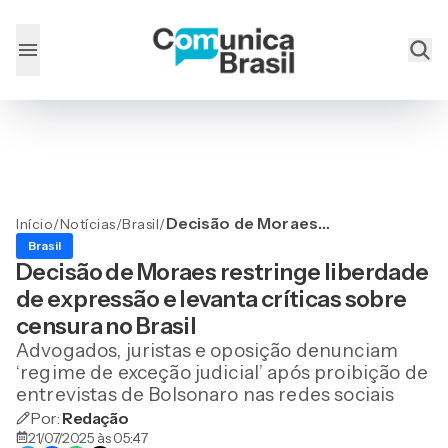
Decisão de Moraes
Início
/
Notícias
/
Brasil
/
restringe liberdade de
Brasil
expressão e levanta
Decisão de Moraes restringe liberdade
críticas sobre censura no
de expressão e levanta críticas sobre
Brasil
censura no Brasil
Advogados, juristas e oposição denunciam
‘regime de exceção judicial’ após proibição de
entrevistas de Bolsonaro nas redes sociais
Por:
Redação
21/07/2025 às 05:47