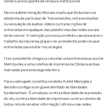
cenário preocupante de censura institucional.
Na nova determinação, Moraes impôs que Bolsonaro se
abstenha de participar de “transmissões, retransmissões
ou veiculação de áudios, vídeos ou transcrições de
entrevistas em qualquer das plataformas das redes sociais
de terceiros”. A restrição provoca um efeito cascata sobre o
trabalho da imprensa, já que o ex-presidente pode recusar
entrevistas para evitar riscos legais.
O ex-presidente chegou a cancelar uma entrevista ao portal
Metrópoles e uma coletiva de imprensa na Câmara, ambas
marcadas para esta segunda-feira.
Para o advogado constitucionalista André Marsiglia, a
decisão configura um grave atentado às liberdades
fundamentais. “É um abuso contra a liberdade de expressão
do réu, contra a liberdade de imprensa e contra o direito de
todos nós de receber informação”, afirmou nas redes