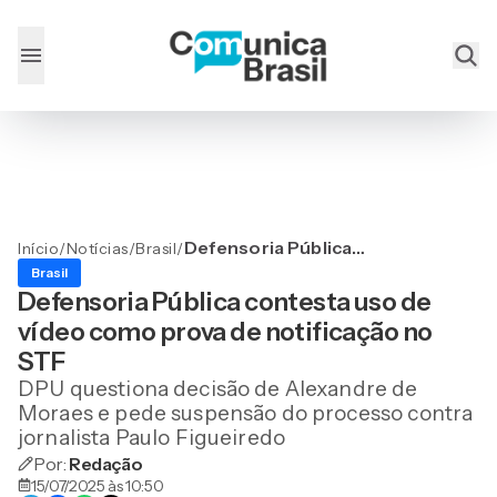
Defensoria Pública
Início
/
Notícias
/
Brasil
/
contesta uso de vídeo
Brasil
como prova de notificação
Defensoria Pública contesta uso de
no STF
vídeo como prova de notificação no
STF
DPU questiona decisão de Alexandre de
Moraes e pede suspensão do processo contra
jornalista Paulo Figueiredo
Por:
Redação
15/07/2025 às 10:50