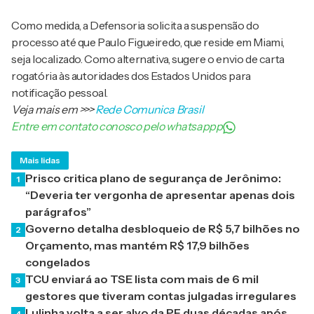
Como medida, a Defensoria solicita a suspensão do
processo até que Paulo Figueiredo, que reside em Miami,
seja localizado. Como alternativa, sugere o envio de carta
rogatória às autoridades dos Estados Unidos para
notificação pessoal.
Veja mais em
>>>
Rede Comunica Brasil
Entre em contato conosco pelo whatsappp
Mais lidas
Prisco critica plano de segurança de Jerônimo:
1
“Deveria ter vergonha de apresentar apenas dois
parágrafos”
Governo detalha desbloqueio de R$ 5,7 bilhões no
2
Orçamento, mas mantém R$ 17,9 bilhões
congelados
TCU enviará ao TSE lista com mais de 6 mil
3
gestores que tiveram contas julgadas irregulares
Lulinha volta a ser alvo da PF duas décadas após
4