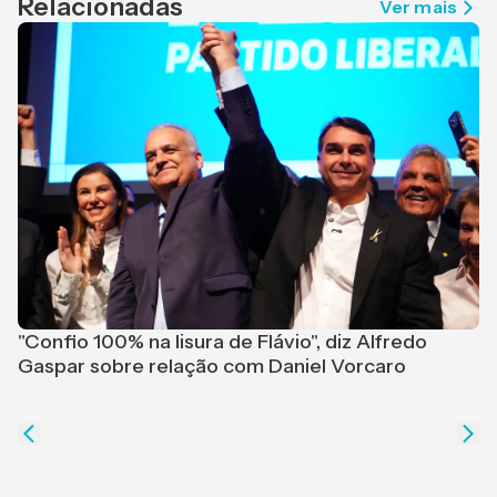
Relacionadas
Ver mais
M
r
"Confio 100% na lisura de Flávio", diz Alfredo
Gaspar sobre relação com Daniel Vorcaro