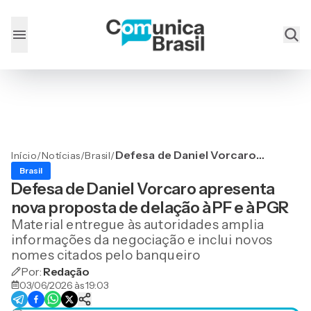
Defesa de Daniel Vorcaro
Início
/
Notícias
/
Brasil
/
apresenta nova proposta
Brasil
de delação à PF e à PGR
Defesa de Daniel Vorcaro apresenta
nova proposta de delação à PF e à PGR
Material entregue às autoridades amplia
informações da negociação e inclui novos
nomes citados pelo banqueiro
Por:
Redação
03/06/2026 às 19:03