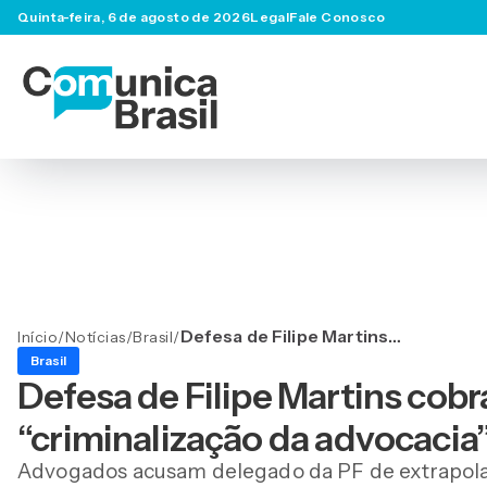
Quinta-feira, 6 de agosto de 2026
Legal
Fale Conosco
Defesa de Filipe Martins
Início
/
Notícias
/
Brasil
/
cobra reação da OAB
Brasil
contra “criminalização da
Defesa de Filipe Martins cob
advocacia”
“criminalização da advocacia
Advogados acusam delegado da PF de extrapolar