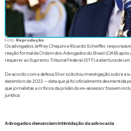
Foto:
Reprodução
Os advogados Jeffrey Chiquini e Ricardo Scheiffer, responsáve
reação formal da Ordem dos Advogados do Brasil (OAB) após a in
requerer ao Supremo Tribunal Federal (STF) a abertura de um 
De acordo com a defesa, Shor solicitou investigação sobre a 
dezembro de 2022 — data que já foi oficialmente desmentida 
que jornalistas e críticos da prisão do ex-assessor fossem incl
jurídica.
Advogados denunciam intimidação da advocacia