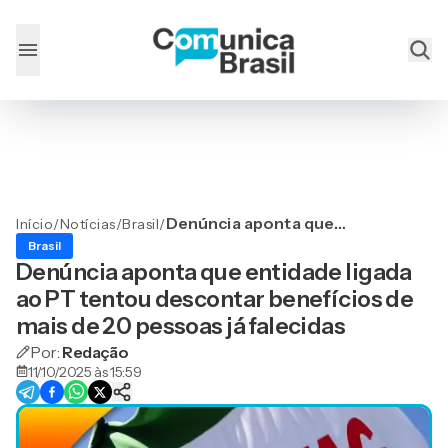
Denúncia aponta que
Início
/
Notícias
/
Brasil
/
entidade ligada ao PT
Brasil
tentou descontar
Denúncia aponta que entidade ligada
benefícios de mais de 20
ao PT tentou descontar benefícios de
pessoas já falecidas
mais de 20 pessoas já falecidas
Por:
Redação
11/10/2025 às 15:59