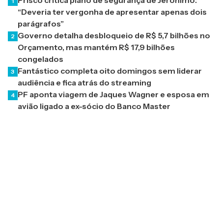
Prisco critica plano de segurança de Jerônimo:
1
“Deveria ter vergonha de apresentar apenas dois
parágrafos”
Governo detalha desbloqueio de R$ 5,7 bilhões no
2
Orçamento, mas mantém R$ 17,9 bilhões
congelados
Fantástico completa oito domingos sem liderar
3
audiência e fica atrás do streaming
PF aponta viagem de Jaques Wagner e esposa em
4
avião ligado a ex-sócio do Banco Master