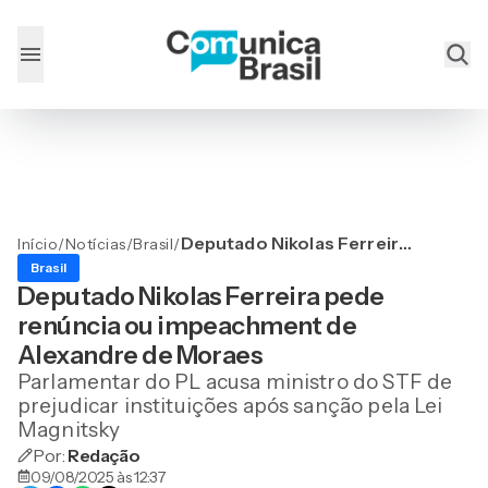
Deputado Nikolas Ferreira
Início
/
Notícias
/
Brasil
/
pede renúncia ou
Brasil
impeachment de Alexandre
Deputado Nikolas Ferreira pede
de Moraes
renúncia ou impeachment de
Alexandre de Moraes
Parlamentar do PL acusa ministro do STF de
prejudicar instituições após sanção pela Lei
Magnitsky
Por:
Redação
09/08/2025 às 12:37