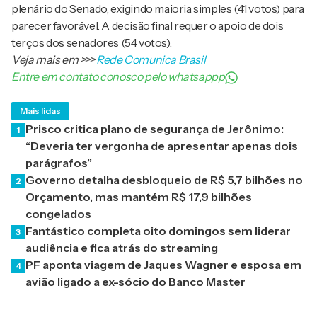
plenário do Senado, exigindo maioria simples (41 votos) para
parecer favorável. A decisão final requer o apoio de dois
terços dos senadores (54 votos).
Veja mais em
>>>
Rede Comunica Brasil
Entre em contato conosco pelo whatsappp
Mais lidas
Prisco critica plano de segurança de Jerônimo:
1
“Deveria ter vergonha de apresentar apenas dois
parágrafos”
Governo detalha desbloqueio de R$ 5,7 bilhões no
2
Orçamento, mas mantém R$ 17,9 bilhões
congelados
Fantástico completa oito domingos sem liderar
3
audiência e fica atrás do streaming
PF aponta viagem de Jaques Wagner e esposa em
4
avião ligado a ex-sócio do Banco Master