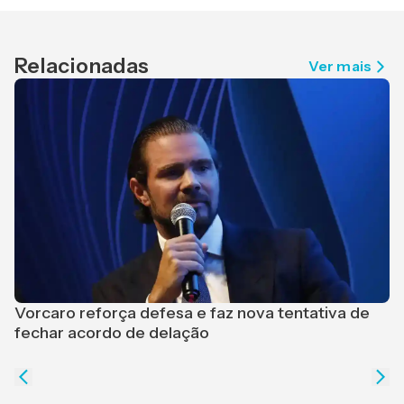
Relacionadas
Ver mais
C
Vorcaro reforça defesa e faz nova tentativa de
e
fechar acordo de delação