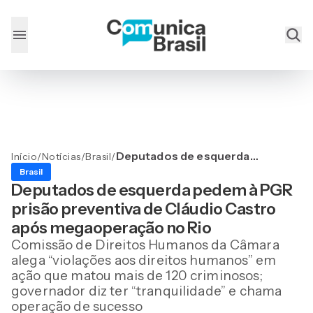
Deputados de esquerda
Início
/
Notícias
/
Brasil
/
pedem à PGR prisão
Brasil
preventiva de Cláudio
Deputados de esquerda pedem à PGR
Castro após
prisão preventiva de Cláudio Castro
megaoperação no Rio
após megaoperação no Rio
Comissão de Direitos Humanos da Câmara
alega “violações aos direitos humanos” em
ação que matou mais de 120 criminosos;
governador diz ter “tranquilidade” e chama
operação de sucesso