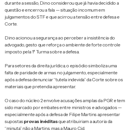
durante a sessão, Dino considerou que já havia decidido a
questão e encerrou a fala — situação incomum em
julgamentos do STF e que acirrou a tensão entre defesa e
Corte.
Dino acionou a segurança ao perceber a insistência do
advogado, gesto que reforça o ambiente de forte controle
imposto pela 1ª Turma sobre a defesa.
Para setores da direita jurídica, o episódio simboliza uma
falta de paridade de armas no julgamento, especialmente
após a defesa denunciar “tutela indevida” da Corte sobre os
materiais que pretendia apresentar.
O caso do núcleo 2 envolve acusações amplas da PGR e tem
sido marcado por embates entre ministros e advogados —
especialmente após a defesa de Filipe Martins apresentar
supostas
provas inéditas
que atribuiriam a autoria da
“minuta” não a Martins, mas a Mauro Cid.