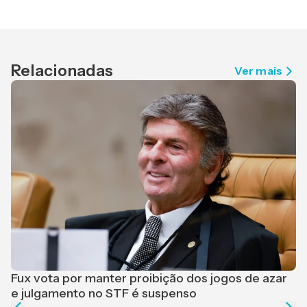
Relacionadas
Ver mais
F
r
Fux vota por manter proibição dos jogos de azar
e julgamento no STF é suspenso