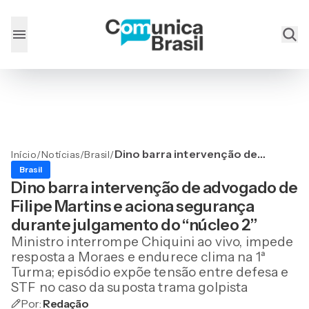
Dino barra intervenção de
Início
/
Notícias
/
Brasil
/
advogado de Filipe Martins
Brasil
e aciona segurança
Dino barra intervenção de advogado de
durante julgamento do
Filipe Martins e aciona segurança
“núcleo 2”
durante julgamento do “núcleo 2”
Ministro interrompe Chiquini ao vivo, impede
resposta a Moraes e endurece clima na 1ª
Turma; episódio expõe tensão entre defesa e
STF no caso da suposta trama golpista
Por:
Redação