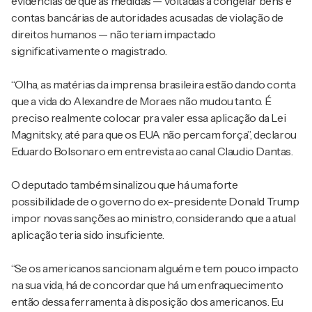
evidências de que as medidas — voltadas a congelar bens e
contas bancárias de autoridades acusadas de violação de
direitos humanos — não teriam impactado
significativamente o magistrado.
“Olha, as matérias da imprensa brasileira estão dando conta
que a vida do Alexandre de Moraes não mudou tanto. É
preciso realmente colocar pra valer essa aplicação da Lei
Magnitsky, até para que os EUA não percam força”, declarou
Eduardo Bolsonaro em entrevista ao canal Claudio Dantas.
O deputado também sinalizou que há uma forte
possibilidade de o governo do ex-presidente Donald Trump
impor novas sanções ao ministro, considerando que a atual
aplicação teria sido insuficiente.
“Se os americanos sancionam alguém e tem pouco impacto
na sua vida, há de concordar que há um enfraquecimento
então dessa ferramenta à disposição dos americanos. Eu