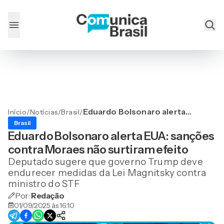
Eduardo Bolsonaro alerta
Início
/
Notícias
/
Brasil
/
EUA: sanções contra
Brasil
Moraes não surtiram
Eduardo Bolsonaro alerta EUA: sanções
efeito
contra Moraes não surtiram efeito
Deputado sugere que governo Trump deve
endurecer medidas da Lei Magnitsky contra
ministro do STF
Por:
Redação
01/09/2025 às 16:10