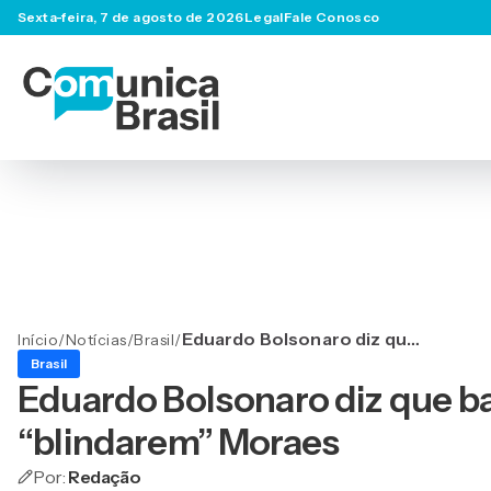
Sexta-feira, 7 de agosto de 2026
Legal
Fale Conosco
Eduardo Bolsonaro diz que
Início
/
Notícias
/
Brasil
/
bancos serão punidos se
Brasil
“blindarem” Moraes
Eduardo Bolsonaro diz que b
“blindarem” Moraes
Por:
Redação