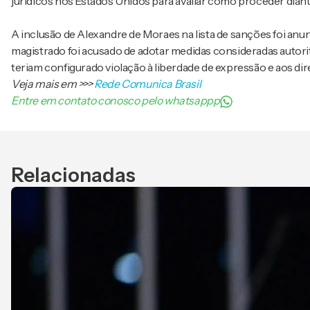
jurídicos nos Estados Unidos para avaliar como proceder diante
A inclusão de Alexandre de Moraes na lista de sanções foi anu
magistrado foi acusado de adotar medidas consideradas autori
teriam configurado violação à liberdade de expressão e aos di
Veja mais em
>>>
Rede Comunica Brasil
Entre em contato conosco pelo whatsappp
Relacionadas