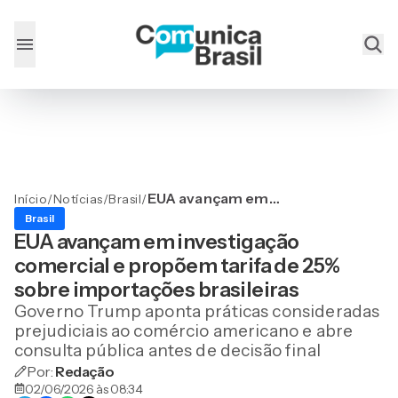
EUA avançam em
Início
/
Notícias
/
Brasil
/
investigação comercial e
Brasil
propõem tarifa de 25%
EUA avançam em investigação
sobre importações
comercial e propõem tarifa de 25%
brasileiras
sobre importações brasileiras
Governo Trump aponta práticas consideradas
prejudiciais ao comércio americano e abre
consulta pública antes de decisão final
Por:
Redação
02/06/2026 às 08:34