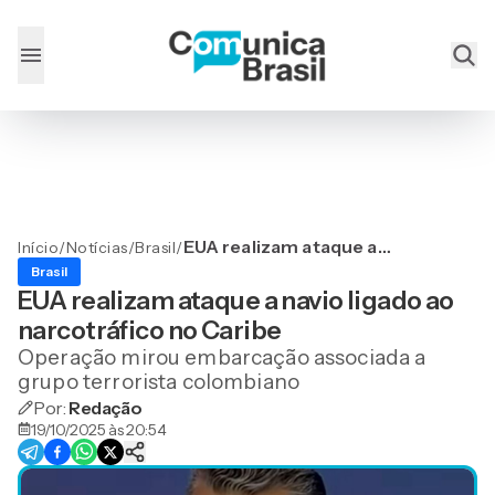
EUA realizam ataque a
Início
/
Notícias
/
Brasil
/
navio ligado ao
Brasil
narcotráfico no Caribe
EUA realizam ataque a navio ligado ao
narcotráfico no Caribe
Operação mirou embarcação associada a
grupo terrorista colombiano
Por:
Redação
19/10/2025 às 20:54