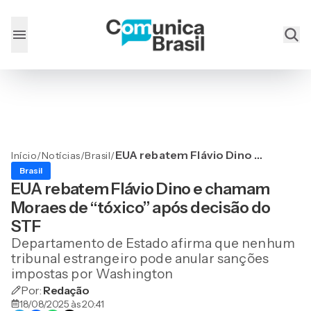
EUA rebatem Flávio Dino e
Início
/
Notícias
/
Brasil
/
chamam Moraes de
Brasil
“tóxico” após decisão do
EUA rebatem Flávio Dino e chamam
STF
Moraes de “tóxico” após decisão do
STF
Departamento de Estado afirma que nenhum
tribunal estrangeiro pode anular sanções
impostas por Washington
Por:
Redação
18/08/2025 às 20:41