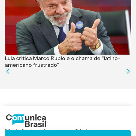
Lula critica Marco Rubio e o chama de “latino-
F
americano frustrado”
e
Site dedicado a informar com agilidade e