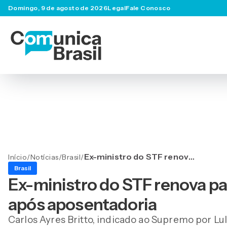
Domingo, 9 de agosto de 2026
Legal
Fale Conosco
Ex-ministro do STF renova
Início
/
Notícias
/
Brasil
/
passaporte diplomático 13
Brasil
anos após aposentadoria
Ex-ministro do STF renova pa
após aposentadoria
Carlos Ayres Britto, indicado ao Supremo por 