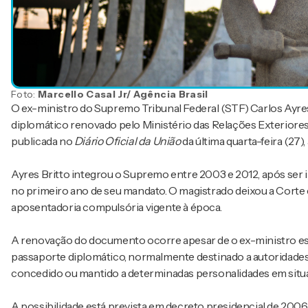
Foto:
Marcello Casal Jr/ Agência Brasil
O ex-ministro do Supremo Tribunal Federal (STF) Carlos Ayres
diplomático renovado pelo Ministério das Relações Exteriores 
publicada no
Diário Oficial da União
da última quarta-feira (27)
Ayres Britto integrou o Supremo entre 2003 e 2012, após ser in
no primeiro ano de seu mandato. O magistrado deixou a Corte 
aposentadoria compulsória vigente à época.
A renovação do documento ocorre apesar de o ex-ministro est
passaporte diplomático, normalmente destinado a autoridades
concedido ou mantido a determinadas personalidades em situa
A possibilidade está prevista em decreto presidencial de 200