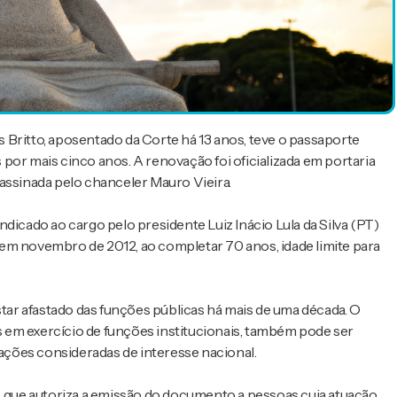
 Britto, aposentado da Corte há 13 anos, teve o passaporte
por mais cinco anos. A renovação foi oficializada em portaria
, assinada pelo chanceler Mauro Vieira.
dicado ao cargo pelo presidente Luiz Inácio Lula da Silva (PT)
em novembro de 2012, ao completar 70 anos, idade limite para
ar afastado das funções públicas há mais de uma década. O
 em exercício de funções institucionais, também pode ser
ções consideradas de interesse nacional.
6, que autoriza a emissão do documento a pessoas cuja atuação