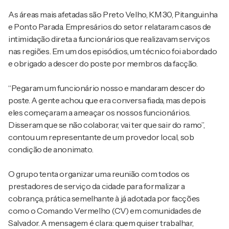
As áreas mais afetadas são Preto Velho, KM 30, Pitanguinha
e Ponto Parada. Empresários do setor relataram casos de
intimidação direta a funcionários que realizavam serviços
nas regiões. Em um dos episódios, um técnico foi abordado
e obrigado a descer do poste por membros da facção.
“Pegaram um funcionário nosso e mandaram descer do
poste. A gente achou que era conversa fiada, mas depois
eles começaram a ameaçar os nossos funcionários.
Disseram que se não colaborar, vai ter que sair do ramo”,
contou um representante de um provedor local, sob
condição de anonimato.
O grupo tenta organizar uma reunião com todos os
prestadores de serviço da cidade para formalizar a
cobrança, prática semelhante à já adotada por facções
como o Comando Vermelho (CV) em comunidades de
Salvador. A mensagem é clara: quem quiser trabalhar,