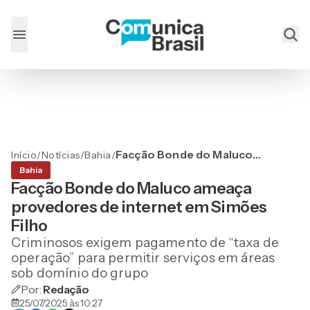
Facção Bonde do Maluco
Início
/
Notícias
/
Bahia
/
ameaça provedores de
Bahia
internet em Simões Filho
Facção Bonde do Maluco ameaça
provedores de internet em Simões
Filho
Criminosos exigem pagamento de “taxa de
operação” para permitir serviços em áreas
sob domínio do grupo
Por:
Redação
25/07/2025 às 10:27