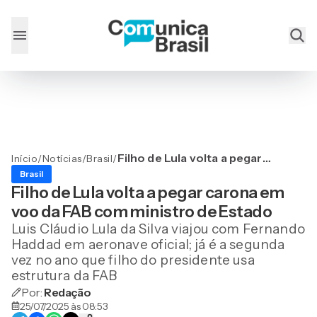
Filho de Lula volta a pegar
Início
/
Notícias
/
Brasil
/
carona em voo da FAB com
Brasil
ministro de Estado
Filho de Lula volta a pegar carona em
voo da FAB com ministro de Estado
Luis Cláudio Lula da Silva viajou com Fernando
Haddad em aeronave oficial; já é a segunda
vez no ano que filho do presidente usa
estrutura da FAB
Por:
Redação
25/07/2025 às 08:53