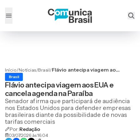
Flávio antecipa viagem aos
Início
/
Notícias
/
Brasil
/
EUA e cancela agenda na
Brasil
Paraíba
Flávio antecipa viagem aos EUA e
cancela agenda na Paraíba
Senador afirma que participará de audiência
nos Estados Unidos para defender empresas
brasileiras diante da possibilidade de novas
tarifas comerciais
Por:
Redação
03/07/2026 às 16:04