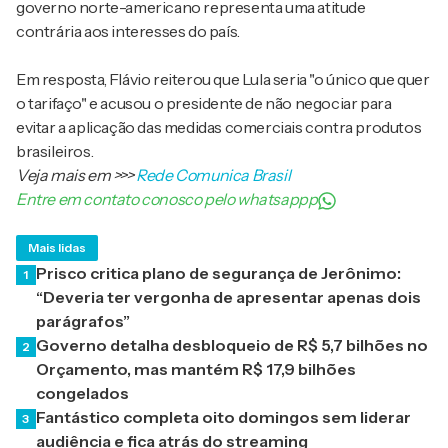
governo norte-americano representa uma atitude
contrária aos interesses do país.
Em resposta, Flávio reiterou que Lula seria "o único que quer
o tarifaço" e acusou o presidente de não negociar para
evitar a aplicação das medidas comerciais contra produtos
brasileiros.
Veja mais em
>>>
Rede Comunica Brasil
Entre em contato conosco pelo whatsappp
Mais lidas
Prisco critica plano de segurança de Jerônimo:
1
“Deveria ter vergonha de apresentar apenas dois
parágrafos”
Governo detalha desbloqueio de R$ 5,7 bilhões no
2
Orçamento, mas mantém R$ 17,9 bilhões
congelados
Fantástico completa oito domingos sem liderar
3
audiência e fica atrás do streaming