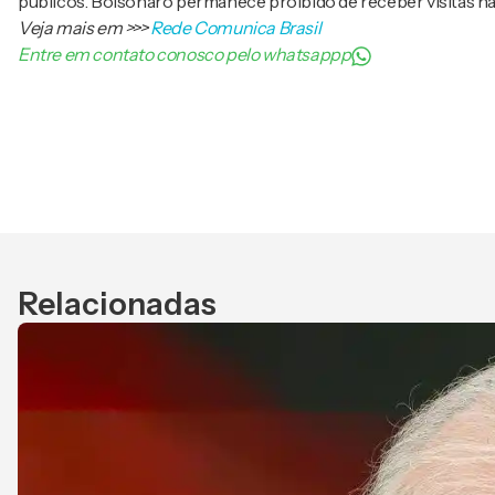
públicos. Bolsonaro permanece proibido de receber visitas não a
Veja mais em
>>>
Rede Comunica Brasil
Entre em contato conosco pelo whatsappp
Relacionadas