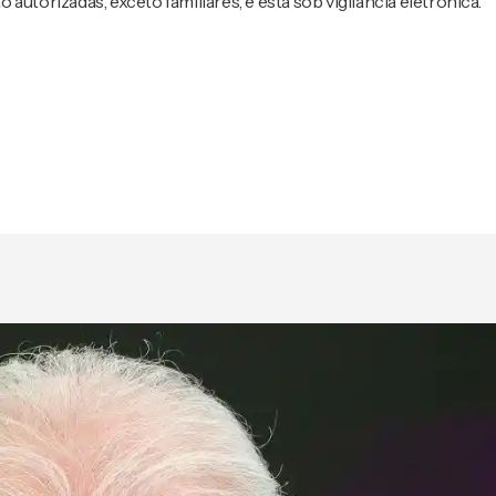
utorizadas, exceto familiares, e está sob vigilância eletrônica.