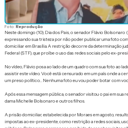
Foto:
Reprodução
Neste domingo (10), Dia dos Pais, o senador Flávio Bolsonaro
expressando sua tristeza por não poder publicar uma foto com 
domiciliar em Brasília. A restrição decorre da determinação j
Federal (STF), que proíbe o uso das redes sociais pelo ex-presi
No vídeo, Flávio posa ao lado de um quadro com sua foto ao lado
assistir este vídeo. Você está censurado em um país onde a c
um preso político… Nenhuma foto eu vou poder botar com você
Após essa mensagem pública, o senador visitou o pai em sua re
dama Michelle Bolsonaro e outros filhos.
A prisão domiciliar, estabelecida por Moraes em agosto, resu
impostas ao ex-presidente, como restrição a redes sociais, u