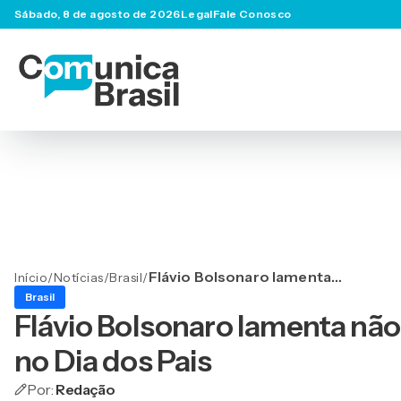
Sábado, 8 de agosto de 2026
Legal
Fale Conosco
Flávio Bolsonaro lamenta
Início
/
Notícias
/
Brasil
/
não poder postar foto com
Brasil
o pai no Dia dos Pais
Flávio Bolsonaro lamenta não
no Dia dos Pais
Por:
Redação