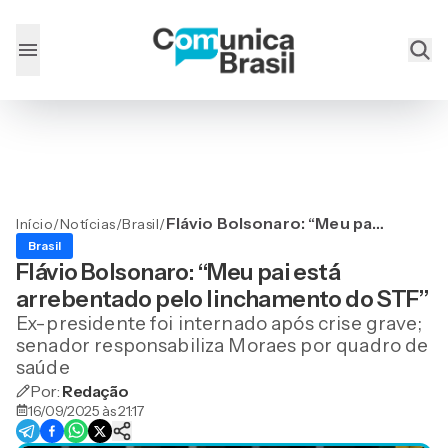
Flávio Bolsonaro: “Meu pai
Início
/
Notícias
/
Brasil
/
está arrebentado pelo
Brasil
linchamento do STF”
Flávio Bolsonaro: “Meu pai está
arrebentado pelo linchamento do STF”
Ex-presidente foi internado após crise grave;
senador responsabiliza Moraes por quadro de
saúde
Por:
Redação
16/09/2025 às 21:17