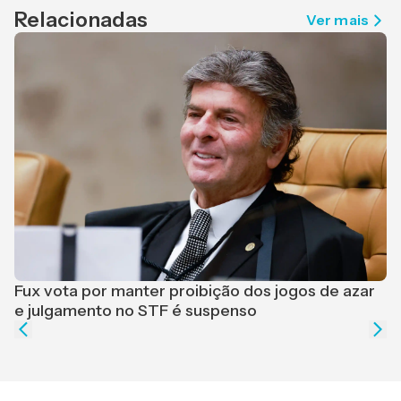
Relacionadas
Ver mais
F
r
Fux vota por manter proibição dos jogos de azar
e julgamento no STF é suspenso