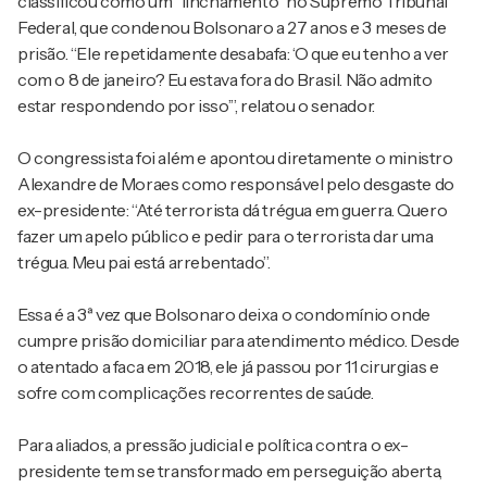
classificou como um “linchamento” no Supremo Tribunal
Federal, que condenou Bolsonaro a 27 anos e 3 meses de
prisão. “Ele repetidamente desabafa: ‘O que eu tenho a ver
com o 8 de janeiro? Eu estava fora do Brasil. Não admito
estar respondendo por isso’”, relatou o senador.
O congressista foi além e apontou diretamente o ministro
Alexandre de Moraes como responsável pelo desgaste do
ex-presidente: “Até terrorista dá trégua em guerra. Quero
fazer um apelo público e pedir para o terrorista dar uma
trégua. Meu pai está arrebentado”.
Essa é a 3ª vez que Bolsonaro deixa o condomínio onde
cumpre prisão domiciliar para atendimento médico. Desde
o atentado a faca em 2018, ele já passou por 11 cirurgias e
sofre com complicações recorrentes de saúde.
Para aliados, a pressão judicial e política contra o ex-
presidente tem se transformado em perseguição aberta,