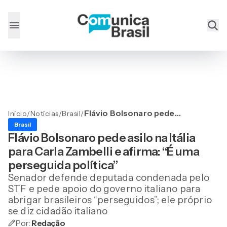
Flávio Bolsonaro pede
Início
/
Notícias
/
Brasil
/
asilo na Itália para Carla
Brasil
Zambelli e afirma: “É uma
Flávio Bolsonaro pede asilo na Itália
perseguida política”
para Carla Zambelli e afirma: “É uma
perseguida política”
Senador defende deputada condenada pelo
STF e pede apoio do governo italiano para
abrigar brasileiros “perseguidos”; ele próprio
se diz cidadão italiano
Por:
Redação