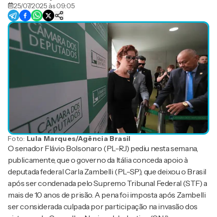
25/07/2025 às 09:05
Foto:
Lula Marques/Agência Brasil
O senador Flávio Bolsonaro (PL-RJ) pediu nesta semana,
publicamente, que o governo da Itália conceda apoio à
deputada federal Carla Zambelli (PL-SP), que deixou o Brasil
após ser condenada pelo Supremo Tribunal Federal (STF) a
mais de 10 anos de prisão. A pena foi imposta após Zambelli
ser considerada culpada por participação na invasão dos