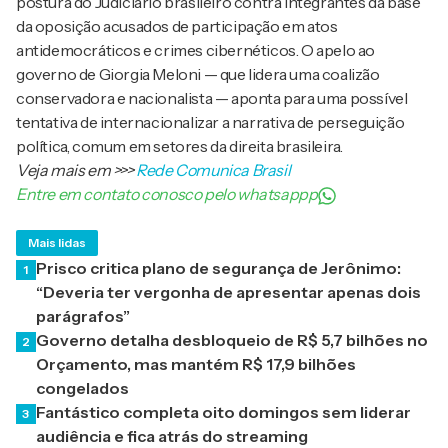
postura do Judiciário brasileiro contra integrantes da base
da oposição acusados de participação em atos
antidemocráticos e crimes cibernéticos. O apelo ao
governo de Giorgia Meloni — que lidera uma coalizão
conservadora e nacionalista — aponta para uma possível
tentativa de internacionalizar a narrativa de perseguição
política, comum em setores da direita brasileira.
Veja mais em
>>>
Rede Comunica Brasil
Entre em contato conosco pelo whatsappp
Mais lidas
Prisco critica plano de segurança de Jerônimo:
1
“Deveria ter vergonha de apresentar apenas dois
parágrafos”
Governo detalha desbloqueio de R$ 5,7 bilhões no
2
Orçamento, mas mantém R$ 17,9 bilhões
congelados
Fantástico completa oito domingos sem liderar
3
audiência e fica atrás do streaming