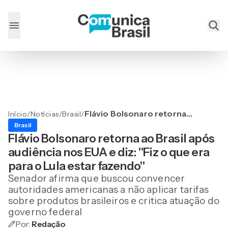
Flávio Bolsonaro retorna
Início
/
Notícias
/
Brasil
/
ao Brasil após audiência
Brasil
nos EUA e diz: "Fiz o que
Flávio Bolsonaro retorna ao Brasil após
era para o Lula estar
audiência nos EUA e diz: "Fiz o que era
fazendo"
para o Lula estar fazendo"
Senador afirma que buscou convencer
autoridades americanas a não aplicar tarifas
sobre produtos brasileiros e critica atuação do
governo federal
Por:
Redação