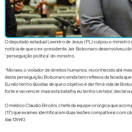
O deputado estadual Leandro de Jesus (PL) culpou o ministro 
notícia de que o ex-presidente Jair Bolsonaro desenvolveu cânc
“perseguição política” do ministro.
“Moraes, o violador de direitos humanos, reconhecido até mes
desta perseguição. Bolsonaro ainda tem reflexos da facada q
Eu não tenho dúvidas de que o objetivo é dar fim à vida de Bol
forte e vai vencer mais esta batalha, eu tenho certeza”, declar
O médico Claudio Birolini, chefe da equipe cirúrgica que acom
(17) que exames identificaram duas lesões compatíveis com cânc
das 13h40.