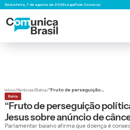
Sexta-feira, 7 de agosto de 2026
Legal
Fale Conosco
“Fruto de perseguição
Início
/
Notícias
/
Bahia
/
política de Moraes”, diz
Bahia
Leandro de Jesus sobre
“Fruto de perseguição polític
anúncio de câncer de
Bolsonaro
Jesus sobre anúncio de cânc
Parlamentar baiano afirma que doença é consequ