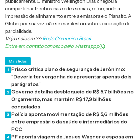
publicamente. O ministro Wellington Dias chegou a
compartilhar trechos nas redes sociais, reforçando a
impressão de alinhamento entre a emissora e o Planalto. A
Globo, por sua vez, não se manifestou sobre a acusação de
parcialidade.
Veja mais em
>>>
Rede Comunica Brasil
Entre em contato conosco pelo whatsappp
Mais lidas
Prisco critica plano de segurança de Jerônimo:
1
“Deveria ter vergonha de apresentar apenas dois
parágrafos”
Governo detalha desbloqueio de R$ 5,7 bilhões no
2
Orçamento, mas mantém R$ 17,9 bilhões
congelados
Polícia aponta movimentação de R$ 5,6 milhões
3
entre empresário da saúde e intermediários do
PCC
PF aponta viagem de Jaques Wagner e esposa em
4