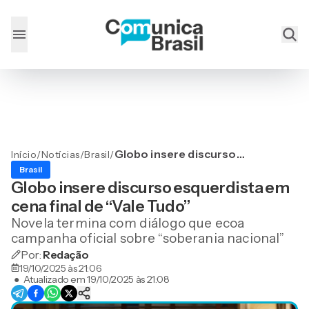
Globo insere discurso
Início
/
Notícias
/
Brasil
/
esquerdista em cena final
Brasil
de “Vale Tudo”
Globo insere discurso esquerdista em
cena final de “Vale Tudo”
Novela termina com diálogo que ecoa
campanha oficial sobre “soberania nacional”
Por:
Redação
19/10/2025 às 21:06
●
Atualizado em
19/10/2025 às 21:08