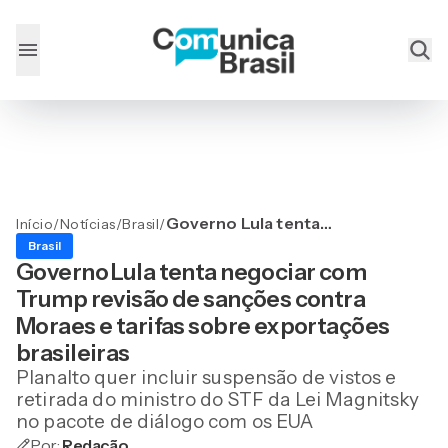
Governo Lula tenta
Início
/
Notícias
/
Brasil
/
negociar com Trump
Brasil
revisão de sanções contra
Governo Lula tenta negociar com
Moraes e tarifas sobre
Trump revisão de sanções contra
exportações brasileiras
Moraes e tarifas sobre exportações
brasileiras
Planalto quer incluir suspensão de vistos e
retirada do ministro do STF da Lei Magnitsky
no pacote de diálogo com os EUA
Por:
Redação