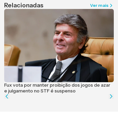
Relacionadas
Ver mais
F
r
Fux vota por manter proibição dos jogos de azar
e julgamento no STF é suspenso